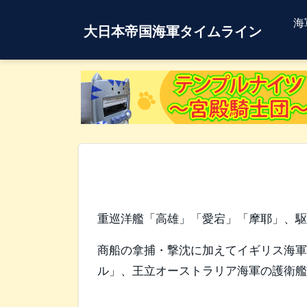
海
大日本帝国海軍タイムライン
重巡洋艦「高雄」「愛宕」「摩耶」、
商船の拿捕・撃沈に加えてイギリス海
ル」、王立オーストラリア海軍の護衛