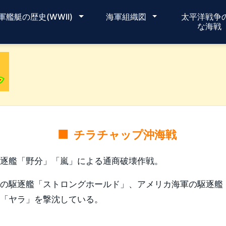
軍艦艇の歴史(WWII)
海軍組織図
太平洋戦争
な海戦
チラチャップ沖海戦
駆逐艦「野分」「嵐」による通商破壊作戦。
軍の駆逐艦「ストロングホールド」、アメリカ海軍の駆逐艦
艦「ヤラ」を撃沈している。