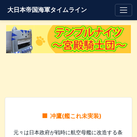
大日本帝国海軍タイムライン
冲鷹(艦これ未実装)
元々は日本政府が戦時に航空母艦に改造する条