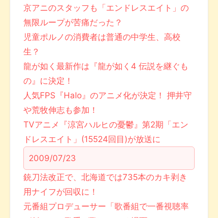
京アニのスタッフも「エンドレスエイト」の
無限ループが苦痛だった？
児童ポルノの消費者は普通の中学生、高校
生？
龍が如く最新作は『龍が如く4 伝説を継ぐも
の』に決定！
人気FPS『Halo』のアニメ化が決定！ 押井守
や荒牧伸志も参加！
TVアニメ『涼宮ハルヒの憂鬱』第2期「エン
ドレスエイト」(15524回目)が放送に
2009/07/23
銃刀法改正で、北海道では735本のカキ剥き
用ナイフが回収に！
元番組プロデューサー「歌番組で一番視聴率