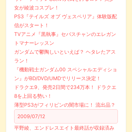
女が綾波コスプレ！
PS3『テイルズ オブ ヴェスペリア』体験版配
信がスタート！
TVアニメ『黒執事』セバスチャンのエレガン
トマナーレッスン
ガンダムで鬱陶しいといえば？ ヘタレたアス
ラン！
『機動戦士ガンダム00 スペシャルエディショ
ン』がBD/DVD/UMDでリリース決定！
ドラクエ9、発売2日間で234万本！ ドラクエ
8を上回る勢い！
薄型PS3がフィリピンの闇市場に！ 流出品？
2009/07/12
平野綾、エンドレスエイト最終話が収録済み