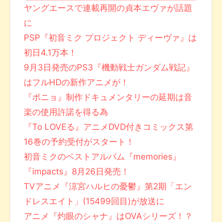
ヤングエースで連載再開の貞本エヴァが話題
に
PSP『初音ミク プロジェクト ディーヴァ』は
初日4.1万本！
9月3日発売のPS3『機動戦士ガンダム戦記』
はフルHDの新作アニメが！
『ポニョ』制作ドキュメンタリーの延期は音
楽の使用許諾を得る為
『To LOVEる』アニメDVD付きコミックス第
16巻の予約受付がスタート！
初音ミクのベストアルバム『memories』
『impacts』8月26日発売！
TVアニメ『涼宮ハルヒの憂鬱』第2期「エン
ドレスエイト」(15499回目)が放送に
アニメ『灼眼のシャナ』はOVAシリーズ！？