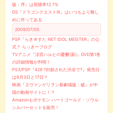
版：序』は視聴率12.7%
DS『ドラゴンクエストIX』はいつもより難し
めに作ってある
2009/07/05
PSP『らき☆すた NET IDOL MEISTER』の公
式？ らっきーブログ
TVアニメ『涼宮ハルヒの憂鬱(新)』DVD第1巻
の詳細情報が判明！
PS3/PSP『428 ?封鎖された渋谷で?』発売日
は9月3日と17日？
映画『ヱヴァンゲリヲン新劇場版：破』が中
国の動画サイトに！？
Amazonもポケモン ハートゴールド・ソウル
シルバーセットを販売！