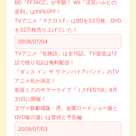
BD『FF7ACC』が半額！ Wii『涼宮ハルヒの
並列』は69%OFF！
TVアニメ『マクロスF』はBDを33万枚、DVD
を32万枚売り上げていた！
2009/07/04
TVアニメ『化物語』は全15話。TV放送は12
話で残り3話は無料配信！
『ダンス イン ザ ヴァンパイアバンド』のTV
アニメ化が決定！
初音ミクのサマーライブ『ミクFES'09』8月
31日に開催！
ヱヴァ新劇場版：序、金曜ロードショー版と
DVD版の違いは冒頭と予告編
2009/07/03