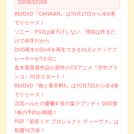
2009/07/09
BD/DVD『CANAAN』は10月21日から全6巻
でリリース！
ソニー、PS3は値下げしない。理由は作るだ
けで赤字だから
DVD再生やDivXを再生できるVLCメディアプ
レーヤーが1.0.0に
直木賞受賞作品が原作のTVアニメ『空中ブラ
ンコ』10月スタート！
BD/DVD『狼と香辛料II』は10月7日から全4巻
でリリース！
涼宮ハルヒの憂鬱4 笹の葉ラプソディ DVD第
1巻の予約が再開！
PSP『初音ミク プロジェクト ディーヴァ』は
初週10万本！