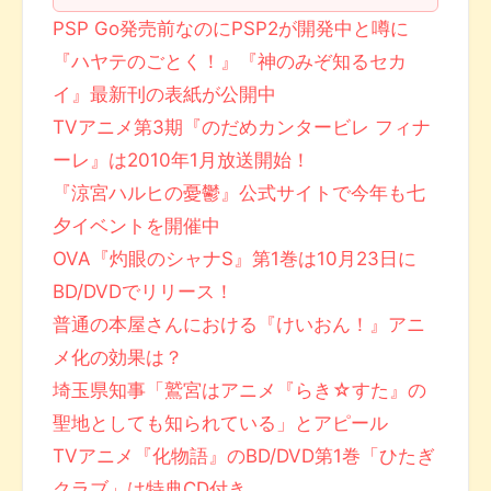
PSP Go発売前なのにPSP2が開発中と噂に
『ハヤテのごとく！』『神のみぞ知るセカ
イ』最新刊の表紙が公開中
TVアニメ第3期『のだめカンタービレ フィナ
ーレ』は2010年1月放送開始！
『涼宮ハルヒの憂鬱』公式サイトで今年も七
夕イベントを開催中
OVA『灼眼のシャナS』第1巻は10月23日に
BD/DVDでリリース！
普通の本屋さんにおける『けいおん！』アニ
メ化の効果は？
埼玉県知事「鷲宮はアニメ『らき☆すた』の
聖地としても知られている」とアピール
TVアニメ『化物語』のBD/DVD第1巻「ひたぎ
クラブ」は特典CD付き