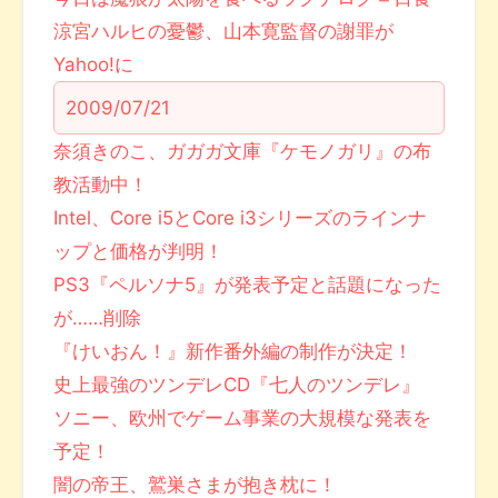
涼宮ハルヒの憂鬱、山本寛監督の謝罪が
Yahoo!に
2009/07/21
奈須きのこ、ガガガ文庫『ケモノガリ』の布
教活動中！
Intel、Core i5とCore i3シリーズのラインナ
ップと価格が判明！
PS3『ペルソナ5』が発表予定と話題になった
が……削除
『けいおん！』新作番外編の制作が決定！
史上最強のツンデレCD『七人のツンデレ』
ソニー、欧州でゲーム事業の大規模な発表を
予定！
闇の帝王、鷲巣さまが抱き枕に！