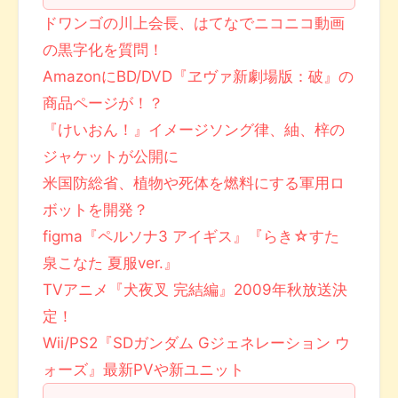
ドワンゴの川上会長、はてなでニコニコ動画
の黒字化を質問！
AmazonにBD/DVD『ヱヴァ新劇場版：破』の
商品ページが！？
『けいおん！』イメージソング律、紬、梓の
ジャケットが公開に
米国防総省、植物や死体を燃料にする軍用ロ
ボットを開発？
figma『ペルソナ3 アイギス』『らき☆すた
泉こなた 夏服ver.』
TVアニメ『犬夜叉 完結編』2009年秋放送決
定！
Wii/PS2『SDガンダム Gジェネレーション ウ
ォーズ』最新PVや新ユニット