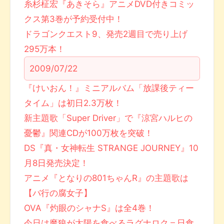
糸杉柾宏『あきそら』アニメDVD付きコミッ
クス第3巻が予約受付中！
ドラゴンクエスト9、発売2週目で売り上げ
295万本！
2009/07/22
『けいおん！』ミニアルバム「放課後ティー
タイム」は初日2.3万枚！
新主題歌「Super Driver」で『涼宮ハルヒの
憂鬱』関連CDが100万枚を突破！
DS『真・女神転生 STRANGE JOURNEY』10
月8日発売決定！
アニメ『となりの801ちゃんR』の主題歌は
【バ行の腐女子】
OVA『灼眼のシャナS』は全4巻！
今日は魔狼が太陽を食べるラグナロク＝日食