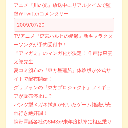
アニメ『川の光』放送中にリアルタイムで監
督がTwitterコメンタリー
2009/07/20
TVアニメ『涼宮ハルヒの憂鬱』新キャラクタ
ーソングが予約受付中！
『アマガミ』のマンガ化が決定！ 作画は東雲
太郎先生
夏コミ頒布の『東方星蓮船』体験版が公式サ
イトで配布開始！
グリフォンの『東方プロジェクト』フィギュ
アが販売停止に？
パンツ型メガネ拭きが付いたゲーム雑誌が売
れ行き絶好調！
携帯電話各社のSMSが来年度以降に相互乗り