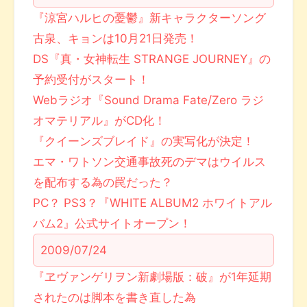
『涼宮ハルヒの憂鬱』新キャラクターソング
古泉、キョンは10月21日発売！
DS『真・女神転生 STRANGE JOURNEY』の
予約受付がスタート！
Webラジオ『Sound Drama Fate/Zero ラジ
オマテリアル』がCD化！
『クイーンズブレイド』の実写化が決定！
エマ・ワトソン交通事故死のデマはウイルス
を配布する為の罠だった？
PC？ PS3？『WHITE ALBUM2 ホワイトアル
バム2』公式サイトオープン！
2009/07/24
『ヱヴァンゲリヲン新劇場版：破』が1年延期
されたのは脚本を書き直した為