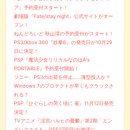
ア』予約受付スタート！
劇場版『Fate/stay night』公式サイトがオー
プン！
ねんどろいど 秋山澪の予約受付がスタート！
PS3/Xbox 360『鉄拳6』の発売日が10月29
日に決定！
PSP『魔法少女リリカルなのはA's
PORTABLE』予約受付開始！
ソニー、PS3の出荷を停止……薄型投入か？
Windows 7のプロテクトが早くもクラックさ
れる？
PSP『ひぐらしの哭く頃に 雀』11月12日発売
決定！
TVアニメ『涼宮ハルヒの憂鬱』第2期「エン
ドレスエイト」(15527回目)が放送に