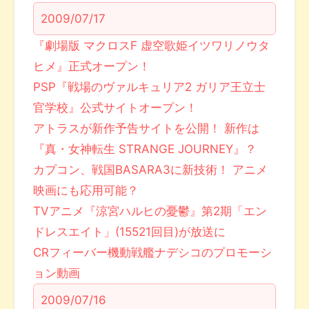
2009/07/17
『劇場版 マクロスF 虚空歌姫イツワリノウタ
ヒメ』正式オープン！
PSP『戦場のヴァルキュリア2 ガリア王立士
官学校』公式サイトオープン！
アトラスが新作予告サイトを公開！ 新作は
『真・女神転生 STRANGE JOURNEY』？
カプコン、戦国BASARA3に新技術！ アニメ
映画にも応用可能？
TVアニメ『涼宮ハルヒの憂鬱』第2期「エン
ドレスエイト」(15521回目)が放送に
CRフィーバー機動戦艦ナデシコのプロモーシ
ョン動画
2009/07/16