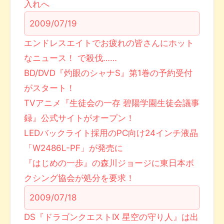
入れへ
2009/07/19
エンドレスエイトでお疲れの皆さんにホット
なニュース！ で殺伐……
BD/DVD『灼眼のシャナS』第1巻の予約受付
がスタート！
TVアニメ『生徒会の一存 碧陽学園生徒会議事
録』公式サイトがオープン！
LEDバックライト採用のPC向け24インチ液晶
「W2486L-PF」が発売に
『はじめの一歩』の森川ジョージに東日本ボ
クシング協会が処分を要求！
2009/07/18
DS『ドラゴンクエストIX 星空の守り人』は出