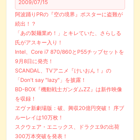
2009/07/15
阿波踊りPRの『空の境界』ポスターに盗難が
続出！？
「あの製麺業め！」とキレていた、さらしる
氏がアスキー入り！
Intel、Core i7 870/860とP55チップセットを
9月8日に発売！
SCANDAL、TVアニメ『けいおん！』の
「Don't say "lazy"」を披露！
BD-BOX『機動戦士ガンダムZZ』は新作映像
を収録！
ヱヴァ新劇場版：破、興収20億円突破！ 序ブ
ルーレイは10万枚！
スクウェア・エニックス、ドラクエ9の出荷
300万本突破を発表！