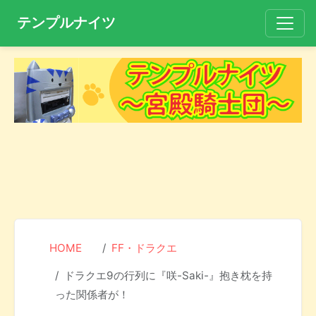
テンプルナイツ
HOME
FF・ドラクエ
ドラクエ9の行列に『咲-Saki-』抱き枕を持
った関係者が！