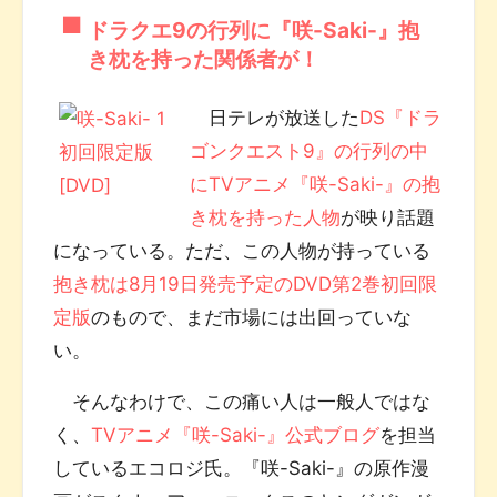
ドラクエ9の行列に『咲-Saki-』抱
き枕を持った関係者が！
日テレが放送した
DS『ドラ
ゴンクエスト9』の行列の中
にTVアニメ『咲-Saki-』の抱
き枕を持った人物
が映り話題
になっている。ただ、この人物が持っている
抱き枕は8月19日発売予定のDVD第2巻初回限
定版
のもので、まだ市場には出回っていな
い。
そんなわけで、この痛い人は一般人ではな
く、
TVアニメ『咲-Saki-』公式ブログ
を担当
しているエコロジ氏。『咲-Saki-』の原作漫