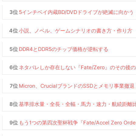
5インチベイ内蔵BD/DVDドライブが絶滅に向かう
小説、ノベル、ゲームシナリオの書き方・作り方
DDR4とDDR5のチップ価格が逆転する
ネタバレしか存在しない『Fate/Zero』のその後
Micron、CrucialブランドのSSDとメモリ事業撤退
基準排水量・全長・全幅・馬力・速力・航続距離
もう1つの第四次聖杯戦争『Fate/Accel Zero Or