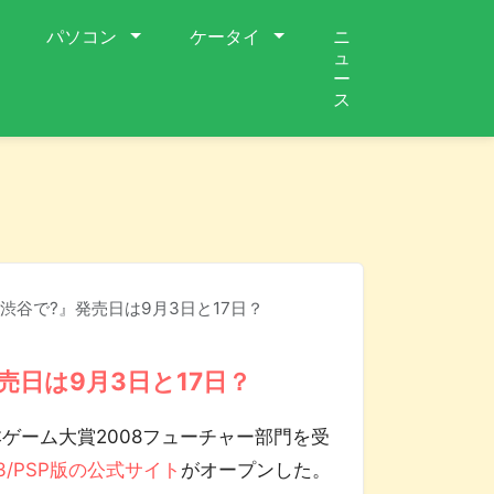
パソコン
ケータイ
ニ
ュ
ー
ス
れた渋谷で?』発売日は9月3日と17日？
発売日は9月3日と17日？
ゲーム大賞2008フューチャー部門を受
3/PSP版の公式サイト
がオープンした。