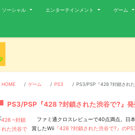
ソーシャル
エンターテインメント
ゲーム
HOME
ゲーム
PS3
PS3/PSP『428 ?封鎖さ
PS3/PSP『428 ?封鎖された渋谷で?』
ファミ通クロスレビューで40点満点。日本
賞したWii
『428 ?封鎖された渋谷で?』のPS