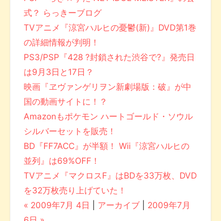
式？ らっきーブログ
TVアニメ『涼宮ハルヒの憂鬱(新)』DVD第1巻
の詳細情報が判明！
PS3/PSP『428 ?封鎖された渋谷で?』発売日
は9月3日と17日？
映画『ヱヴァンゲリヲン新劇場版：破』が中
国の動画サイトに！？
Amazonもポケモン ハートゴールド・ソウル
シルバーセットを販売！
BD『FF7ACC』が半額！ Wii『涼宮ハルヒの
並列』は69%OFF！
TVアニメ『マクロスF』はBDを33万枚、DVD
を32万枚売り上げていた！
« 2009年7月 4日
|
アーカイブ
|
2009年7月
6日 »