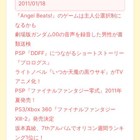
2011/01/18
『Angel Beats!』のゲームは主人公選択制に
なるかも
劇場版ガンダム00の音声を録音した男性が書
類送検
PSP『DDFF』につながるショートストーリー
『プロログス』
ライトノベル『いつか天魔の黒ウサギ』がTV
アニメ化！
PSP『ファイナルファンタジー零式』2011年
夏発売！
PS3/Xbox 360『ファイナルファンタジー
XIII-2』発売決定
坂本真綾、7thアルバムでオリコン週間ランキ
ング1位に！