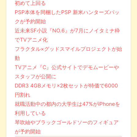
初めて上回る
PSP本体を同梱したPSP 新米ハンターズパッ
クが予約開始
近未来SF小説『NO.6』が7月にノイタミナ枠
でTVアニメ化
フラクタル×グッドスマイルプロジェクトが始
動
TVアニメ『C』公式サイトでデモムービーや
スタッフが公開に
DDR3 4GBメモリ×2枚セットが特価で6000
円割れ
就職活動中の都内の大学生は47%がiPhoneを
利用している
琴吹紬やブラックゴールドソーのフィギュア
が予約開始