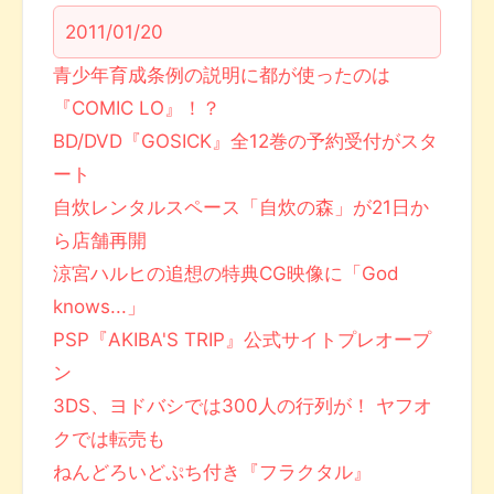
2011/01/20
青少年育成条例の説明に都が使ったのは
『COMIC LO』！？
BD/DVD『GOSICK』全12巻の予約受付がスタ
ート
自炊レンタルスペース「自炊の森」が21日か
ら店舗再開
涼宮ハルヒの追想の特典CG映像に「God
knows...」
PSP『AKIBA'S TRIP』公式サイトプレオープ
ン
3DS、ヨドバシでは300人の行列が！ ヤフオ
クでは転売も
ねんどろいどぷち付き『フラクタル』