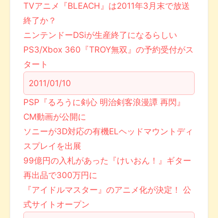
TVアニメ『BLEACH』は2011年3月末で放送
終了か？
ニンテンドーDSiが生産終了になるらしい
PS3/Xbox 360『TROY無双』の予約受付がス
タート
2011/01/10
PSP『るろうに剣心 明治剣客浪漫譚 再閃』
CM動画が公開に
ソニーが3D対応の有機ELヘッドマウントディ
スプレイを出展
99億円の入札があった『けいおん！』ギター
再出品で300万円に
『アイドルマスター』のアニメ化が決定！ 公
式サイトオープン