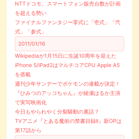
NTTドコモ、スマートフォン販売台数が計画
を超える勢い
ファイナルファンタジー零式に「壱式」「弐
式」「参式」
2011/01/16
Wikipediaが1月15日に生誕10周年を迎えた
iPhone 5/iPad2はマルチコアCPU Apple A5
を搭載
週刊少年サンデーでポケモンの連載が決定！
『ひみつのアッコちゃん』が綾瀬はるか主演
で実写映画化
今日もやられやく分裂騒動の裏話？
TVアニメ『とある魔術の禁書目録II』新OPは
第17話から