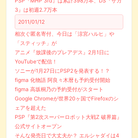
PSP『MHP 3rd』は累計398万本、DS『サガ
3』は初週2.7万本
2011/01/12
相次ぐ匿名寄付、今日は「涼宮ハルヒ」や
「スティッチ」が
アニメ『放課後のプレアデス』2月1日に
YouTubeで配信！
ソニーが1月27日にPSP2を発表する！？
figma 化物語 阿良々木暦も予約受付開始
figma 高坂桐乃の予約受付がスタート
Google Chromeが世界20ヶ国でFirefoxのシ
ェアを超えた
PSP『第2次スーパーロボット大戦Z 破界篇』
公式サイトオープン
そんな発売日で大丈夫か？ エルシャダイは4