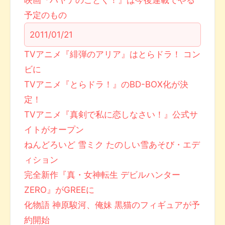
映画『ハヤテのごとく！』は今後連載でやる
予定のもの
2011/01/21
TVアニメ『緋弾のアリア』はとらドラ！ コン
ビに
TVアニメ『とらドラ！』のBD-BOX化が決
定！
TVアニメ『真剣で私に恋しなさい！』公式サ
イトがオープン
ねんどろいど 雪ミク たのしい雪あそび・エデ
ィション
完全新作『真・女神転生 デビルハンター
ZERO』がGREEに
化物語 神原駿河、俺妹 黒猫のフィギュアが予
約開始