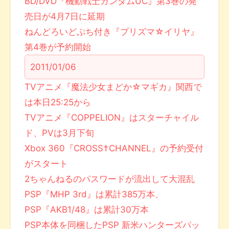
BD/DVD『機動戦士ガンダムUC』第3巻の発
売日が4月7日に延期
ねんどろいどぷち付き『プリズマ☆イリヤ』
第4巻が予約開始
2011/01/06
TVアニメ『魔法少女まどか☆マギカ』関西で
は本日25:25から
TVアニメ『COPPELION』はスターチャイル
ド、PVは3月下旬
Xbox 360『CROSS†CHANNEL』の予約受付
がスタート
2ちゃんねるのパスワードが流出して大混乱
PSP『MHP 3rd』は累計385万本、
PSP『AKB1/48』は累計30万本
PSP本体を同梱したPSP 新米ハンターズパッ