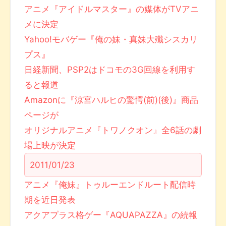
アニメ『アイドルマスター』の媒体がTVアニ
メに決定
Yahoo!モバゲー『俺の妹・真妹大殲シスカリ
プス』
日経新聞、PSP2はドコモの3G回線を利用す
ると報道
Amazonに『涼宮ハルヒの驚愕(前)(後)』商品
ページが
オリジナルアニメ『トワノクオン』全6話の劇
場上映が決定
2011/01/23
アニメ『俺妹』トゥルーエンドルート配信時
期を近日発表
アクアプラス格ゲー『AQUAPAZZA』の続報