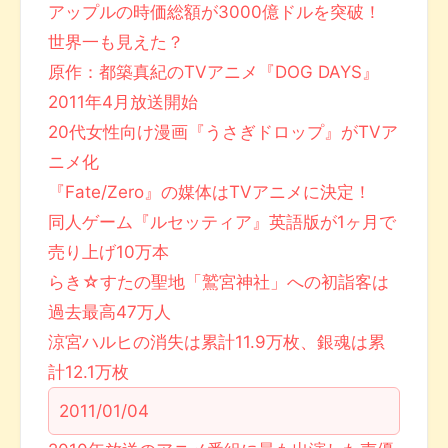
アップルの時価総額が3000億ドルを突破！
世界一も見えた？
原作：都築真紀のTVアニメ『DOG DAYS』
2011年4月放送開始
20代女性向け漫画『うさぎドロップ』がTVア
ニメ化
『Fate/Zero』の媒体はTVアニメに決定！
同人ゲーム『ルセッティア』英語版が1ヶ月で
売り上げ10万本
らき☆すたの聖地「鷲宮神社」への初詣客は
過去最高47万人
涼宮ハルヒの消失は累計11.9万枚、銀魂は累
計12.1万枚
2011/01/04