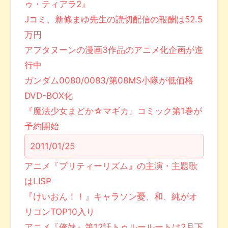
ゥ・ティアラ2』
Jコミ、新條まゆ先生の読切配信の報酬は52.5
万円
アフタヌーンの漫画3作品のアニメ化企画が進
行中
ガンダム0080/0083/第08MS小隊が低価格
DVD-BOX化
『魔法少女まどか☆マギカ』コミック第1巻が
予約開始
2011/01/25
アニメ『プリティーリズム』の主演・主題歌
はLISP
『けいおん！！』キャラソン憂、和、純がオ
リコンTOP10入り
アニメ『俺妹』第12話トゥルールートは2月下