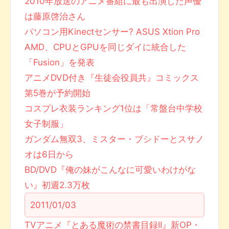
2010年放送のアニメ番組に最も出演した声優
は藤原啓治さん
パソコン用Kinectセンサー? ASUS Xtion Pro
AMD、CPUとGPUを同じダイに統合した
「Fusion」を発表
アニメDVD付き『生徒会役員共』コミックス
第5巻が予約開始
コスプレ衣装ランキング1位は「常盤台中学校
女子制服」
ガンダム無双3、ミスター・ブシドーとスサノ
オは6日から
BD/DVD『俺の妹がこんなに可愛いわけがな
い』初週2.3万枚
2011/01/03
TVアニメ『とある魔術の禁書目録II』新OP・