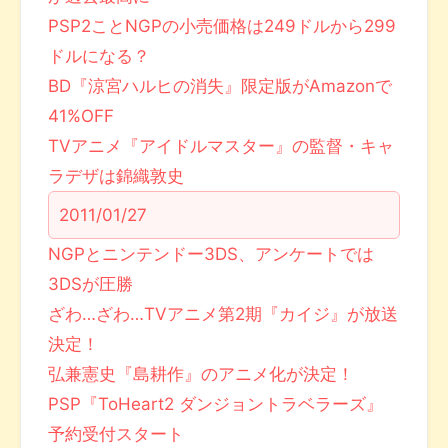
PSP2ことNGPの小売価格は249ドルから299
ドルになる？
BD『涼宮ハルヒの消失』限定版がAmazonで
41%OFF
TVアニメ『アイドルマスター』の監督・キャ
ラデザは錦織敦史
2011/01/27
NGPとニンテンドー3DS、アンケートでは
3DSが圧勝
ざわ…ざわ…TVアニメ第2期『カイジ』が放送
決定！
弘兼憲史『島耕作』のアニメ化が決定！
PSP『ToHeart2 ダンジョントラベラーズ』
予約受付スタート