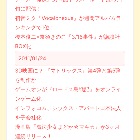
旬に配信！
初音ミク『Vocalonexus』が週間アルバムラ
ンキングで1位！
榎本俊二×奈須きのこ『3/16事件』が講談社
BOX化
2011/01/24
3D映画に？ 『マトリックス』第4弾と第5弾
を制作か
ゲームオンが『ロードス島戦記』をオンライ
ンゲーム化
インフォコム、シックス・アパート日本法人
を子会社化
漫画版『魔法少女まどか☆マギカ』が3ヶ月
連続リリース！