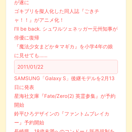
が遂に
ゴキブリを擬人化した同人誌『ごきチ
ャ！！』がアニメ化！
I'll be back. シュワルツェネッガー元州知事が
俳優に復帰
『魔法少女まどか☆マギカ』を小学4年の娘
に見せても……
2011/01/22
SAMSUNG「Galaxy S」後継モデルを2月13
日に発表
星海社文庫『Fate/Zero(2) 英霊参集』が予約
開始
鈴平ひろデザインの『ファントムブレイカ
ー』予約開始
長崎県、18歳未満へのコンドーム販売規制を