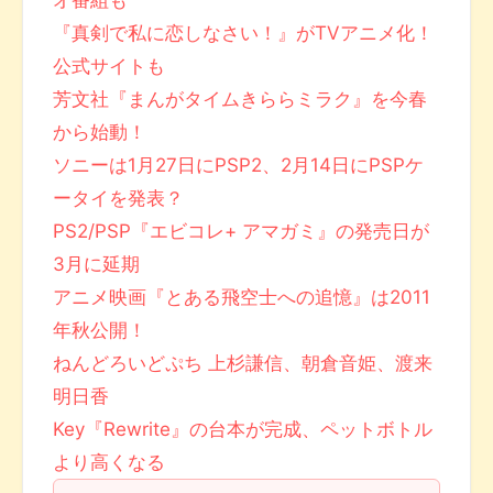
オ番組も
『真剣で私に恋しなさい！』がTVアニメ化！
公式サイトも
芳文社『まんがタイムきららミラク』を今春
から始動！
ソニーは1月27日にPSP2、2月14日にPSPケ
ータイを発表？
PS2/PSP『エビコレ+ アマガミ』の発売日が
3月に延期
アニメ映画『とある飛空士への追憶』は2011
年秋公開！
ねんどろいどぷち 上杉謙信、朝倉音姫、渡来
明日香
Key『Rewrite』の台本が完成、ペットボトル
より高くなる