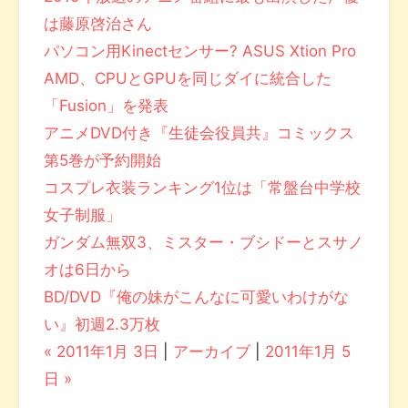
は藤原啓治さん
パソコン用Kinectセンサー? ASUS Xtion Pro
AMD、CPUとGPUを同じダイに統合した
「Fusion」を発表
アニメDVD付き『生徒会役員共』コミックス
第5巻が予約開始
コスプレ衣装ランキング1位は「常盤台中学校
女子制服」
ガンダム無双3、ミスター・ブシドーとスサノ
オは6日から
BD/DVD『俺の妹がこんなに可愛いわけがな
い』初週2.3万枚
« 2011年1月 3日
|
アーカイブ
|
2011年1月 5
日 »