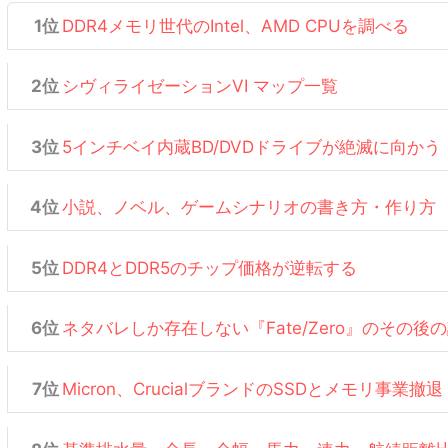
DDR4メモリ世代のIntel、AMD CPUを調べる
シヴィライゼーションVI マップ一覧
5インチベイ内蔵BD/DVDドライブが絶滅に向かう
小説、ノベル、ゲームシナリオの書き方・作り方
DDR4とDDR5のチップ価格が逆転する
ネタバレしか存在しない『Fate/Zero』のその後
Micron、CrucialブランドのSSDとメモリ事業撤退