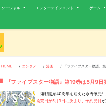
ソーシャル
エンターテインメント
ゲーム
HOME
エンタメ
漫画
『ファイブスター物語』第
『ファイブスター物語』第19巻は5月9日
連載開始40周年を迎えた永野護先生
発売日が5月9日に決まり、予約受付
が