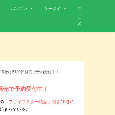
パソコン
ケータイ
ニ
ュ
ー
ス
19巻は5月9日発売で予約受付中！
発売で予約受付中！
の
『ファイブスター物語』最新19巻の
始まっている。