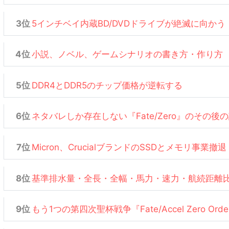
5インチベイ内蔵BD/DVDドライブが絶滅に向かう
小説、ノベル、ゲームシナリオの書き方・作り方
DDR4とDDR5のチップ価格が逆転する
ネタバレしか存在しない『Fate/Zero』のその後
Micron、CrucialブランドのSSDとメモリ事業撤退
基準排水量・全長・全幅・馬力・速力・航続距離
もう1つの第四次聖杯戦争『Fate/Accel Zero Or