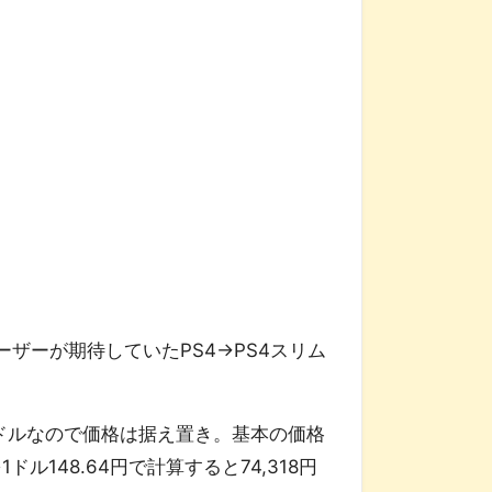
ーが期待していたPS4→PS4スリム
9ドルなので価格は据え置き。基本の価格
ル148.64円で計算すると74,318円