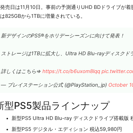
売日は11月10日。事前の予測通りUHD BDドライブが
は825GBから1TBに増量されている。
新デザインのPS5®をホリデーシーズンに向けて発表！
ストレージは1TBに拡大し、Ultra HD Blu-rayディス
詳しくはこちら⇒
https://t.co/b6uxom8Iqq
pic.twitter.
— プレイステーション公式 (@PlayStation_jp)
October 1
新型PS5製品ラインナップ
新型PS5 Ultra HD Blu-ray ディスクドライブ搭載版 
新型PS5 デジタル・エディション 税込59,980円