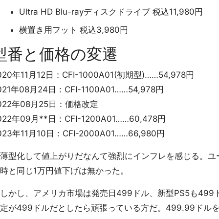
Ultra HD Blu-rayディスクドライブ 税込11,980円
横置き用フット 税込3,980円
型番と価格の変遷
020年11月12日：CFI-1000A01(初期型)……54,978円
021年08月24日：CFI-1100A01……54,978円
022年08月25日：価格改定
022年09月**日：CFI-1200A01……60,478円
023年11月10日：CFI-2000A01……66,980円
型化して値上がりだなんて強烈にインフレを感じる。ユーザ
時と同じ1万円値下げは無かった。
かし、アメリカ市場は発売日499ドル、新型PS5も49
定が499ドルだとしたら頑張っている方だ。499.99ドルを1ド