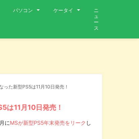
パソコン
ケータイ
ニ
ュ
ー
ス
なった新型PS5は11月10日発売！
5は11月10日発売！
7月に
MSが新型PS5年末発売をリーク
し