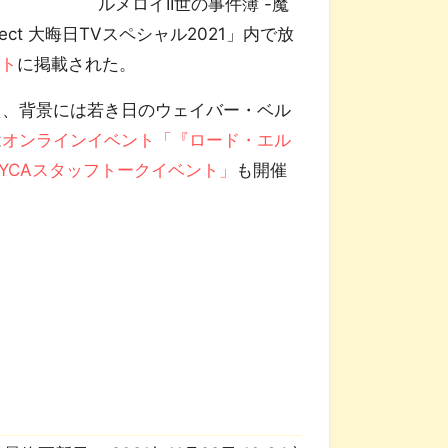
ルメロイII世の事件簿 -魔
oject 大晦日TVスペシャル2021」内で放
イト
に掲載された。
え、背景には若き日のウェイバー・ベル
は
オンラインイベント「『ロード・エル
TROYCAスタッフトークイベント」
も開催