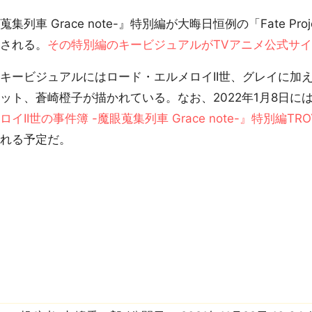
蒐集列車 Grace note-』特別編が大晦日恒例の「Fate Pr
送される。
その特別編のキービジュアルがTVアニメ公式サ
ービジュアルにはロード・エルメロイII世、グレイに加
ット、蒼崎橙子が描かれている。なお、2022年1月8日に
ロイII世の事件簿 -魔眼蒐集列車 Grace note-』特別編
される予定だ。