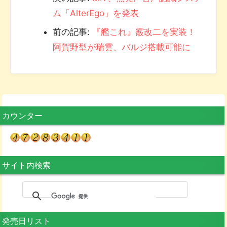
ム「AlterEgo」を発表
前の記事:
『艦これ』霰改二を実装！
阿賀野型が瑞雲、バルジ搭載可能に
カウンター
サイト内検索
発売日リスト