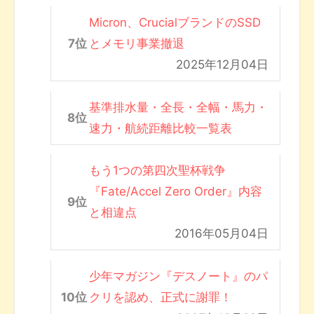
Micron、CrucialブランドのSSD
とメモリ事業撤退
2025年12月04日
基準排水量・全長・全幅・馬力・
速力・航続距離比較一覧表
もう1つの第四次聖杯戦争
『Fate/Accel Zero Order』内容
と相違点
2016年05月04日
少年マガジン『デスノート』のパ
クリを認め、正式に謝罪！