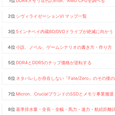
DDR4メモリ世代のIntel、AMD CPUを調べる
シヴィライゼーションVI マップ一覧
5インチベイ内蔵BD/DVDドライブが絶滅に向かう
小説、ノベル、ゲームシナリオの書き方・作り方
DDR4とDDR5のチップ価格が逆転する
ネタバレしか存在しない『Fate/Zero』のその後
Micron、CrucialブランドのSSDとメモリ事業撤退
基準排水量・全長・全幅・馬力・速力・航続距離