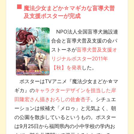
魔法少女まどか☆マギカな盲導犬普
及支援ポスターが完成
NPO法人全国盲導犬施設連
合会と盲導犬普及支援の会パ
ストーネが
盲導犬普及支援オ
リジナルポスター2011年
【秋】を発表
した。
ポスターはTVアニメ『魔法少女まどか☆マ
ギカ』の
キャラクターデザインを担当した岸
田隆宏さん描きおろしの佐倉杏子
。シチュエ
ーションは候補犬「メロゥ」と元気よく、朝
の公園を散歩しているというもの。ポスター
は9月25日から福岡県内の小中学校の学内お