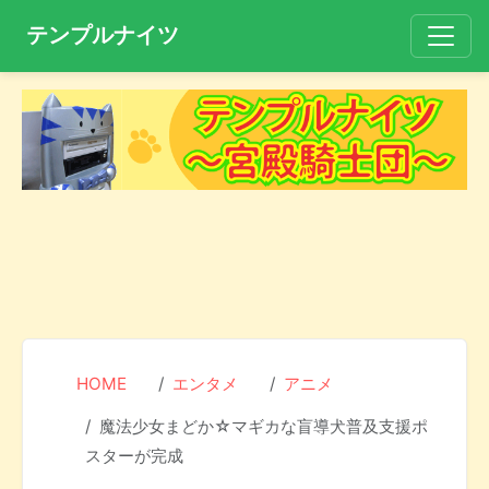
テンプルナイツ
HOME
エンタメ
アニメ
魔法少女まどか☆マギカな盲導犬普及支援ポ
スターが完成