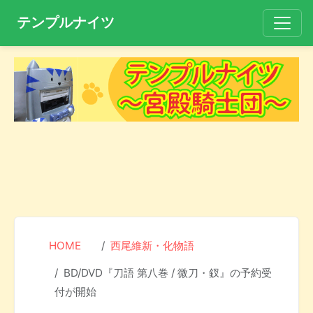
テンプルナイツ
HOME
西尾維新・化物語
BD/DVD『刀語 第八巻 / 微刀・釵』の予約受
付が開始