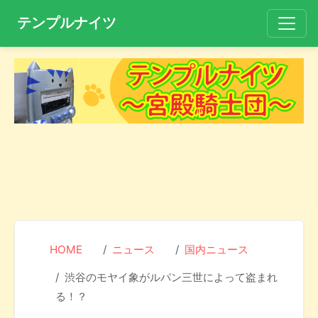
テンプルナイツ
HOME
ニュース
国内ニュース
渋谷のモヤイ象がルパン三世によって盗まれ
る！？