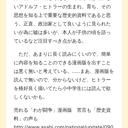
いアドルフ・ヒトラーの生まれ、育ち、その
思想を知る上で重要な歴史的資料であると思
う。正直、政治家として良いように見られた
いが為に嘘は多いが、本人が子供の頃を語っ
ているなど注目すべき点がある。
ただ、あまりに長く読みにくいので、簡単
に内容を知ることのできる漫画版を出すこと
は悪く無いと考えている。……まあ、漫画版を
読んで無いので、分からないけど、ヒトラー
を格好良く描いてたら小中学生には読んで欲
しくないかも。
売れる「わが闘争」漫画版 苦言も「歴史資
料」の声も
http://www.asahi.com/national/update/090