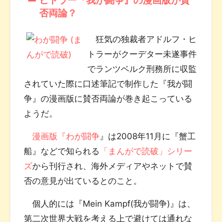
否両論？
狂気の独裁者アドルフ・ヒ
トラーがクーデター未遂事件
でランツベルク刑務所に収監
されていた際に口述筆記で制作した『我が闘
争』の漫画版に賛否両論が巻き起こっている
ようだ。
漫画版『わが闘争
』は2008年11月に『蟹工
船』などで知られる
「まんがで読破」シリー
ズ
から刊行され、海外メディアやネットで賛
否の意見が出ているとのこと。
個人的には『Mein Kampf(我が闘争)』は、
第二次世界大戦を考える上で避けては通れな