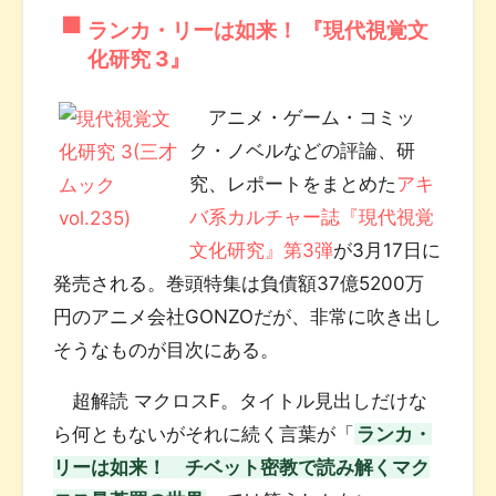
ランカ・リーは如来！ 『現代視覚文
化研究 3』
アニメ・ゲーム・コミッ
ク・ノベルなどの評論、研
究、レポートをまとめた
アキ
バ系カルチャー誌『現代視覚
文化研究』第3弾
が3月17日に
発売される。巻頭特集は負債額37億5200万
円のアニメ会社GONZOだが、非常に吹き出し
そうなものが目次にある。
超解読 マクロスF。タイトル見出しだけな
ら何ともないがそれに続く言葉が「
ランカ・
リーは如来！ チベット密教で読み解くマク