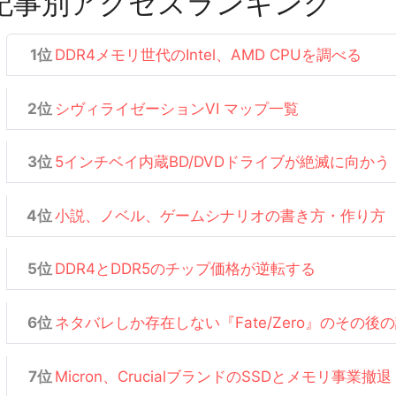
記事別アクセスランキング
DDR4メモリ世代のIntel、AMD CPUを調べる
シヴィライゼーションVI マップ一覧
5インチベイ内蔵BD/DVDドライブが絶滅に向かう
小説、ノベル、ゲームシナリオの書き方・作り方
DDR4とDDR5のチップ価格が逆転する
ネタバレしか存在しない『Fate/Zero』のその後
Micron、CrucialブランドのSSDとメモリ事業撤退