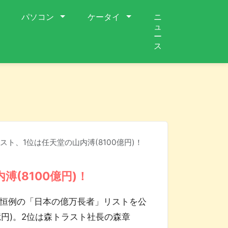
パソコン
ケータイ
ニ
ュ
ー
ス
ト、1位は任天堂の山内溥(8100億円)！
(8100億円)！
恒例の「日本の億万長者」リストを公
億円)。2位は森トラスト社長の森章