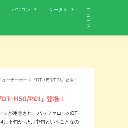
パソコン
ケータイ
ニ
ュ
ー
ス
ーナーボード『DT-H50/PCI』登場！
-H50/PCI』登場！
ジが用意され、バッファローのDT-
時期は4月下旬から5月中旬ということなの