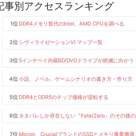
記事別アクセスランキング
DDR4メモリ世代のIntel、AMD CPUを調べる
シヴィライゼーションVI マップ一覧
5インチベイ内蔵BD/DVDドライブが絶滅に向かう
小説、ノベル、ゲームシナリオの書き方・作り方
DDR4とDDR5のチップ価格が逆転する
ネタバレしか存在しない『Fate/Zero』のその後
Micron、CrucialブランドのSSDとメモリ事業撤退