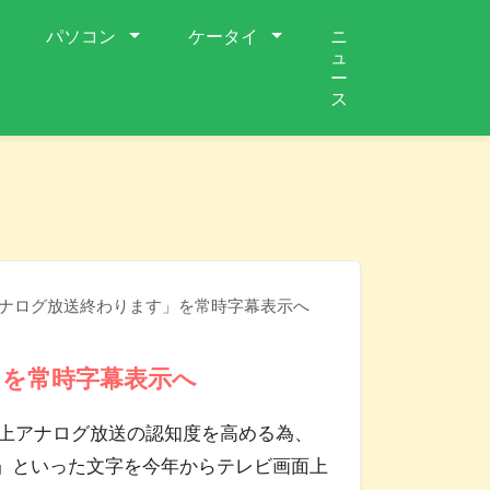
パソコン
ケータイ
ニ
ュ
ー
ス
アナログ放送終わります」を常時字幕表示へ
」を常時字幕表示へ
地上アナログ放送の認知度を高める為、
す」といった文字を今年からテレビ画面上