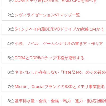
DDR4メモリ世代のIntel、AMD CPUを調べる
シヴィライゼーションVI マップ一覧
5インチベイ内蔵BD/DVDドライブが絶滅に向かう
小説、ノベル、ゲームシナリオの書き方・作り方
DDR4とDDR5のチップ価格が逆転する
ネタバレしか存在しない『Fate/Zero』のその後
Micron、CrucialブランドのSSDとメモリ事業撤退
基準排水量・全長・全幅・馬力・速力・航続距離