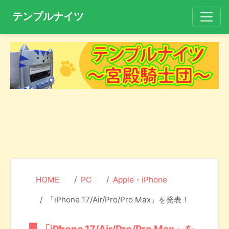
テンプルナイツ
HOME
PC
Apple・iPhone
「iPhone 17/Air/Pro/Pro Max」を発表！
「iPhone 17/Air/Pro/Pro Max」を