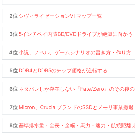
シヴィライゼーションVI マップ一覧
5インチベイ内蔵BD/DVDドライブが絶滅に向かう
小説、ノベル、ゲームシナリオの書き方・作り方
DDR4とDDR5のチップ価格が逆転する
ネタバレしか存在しない『Fate/Zero』のその後
Micron、CrucialブランドのSSDとメモリ事業撤退
基準排水量・全長・全幅・馬力・速力・航続距離