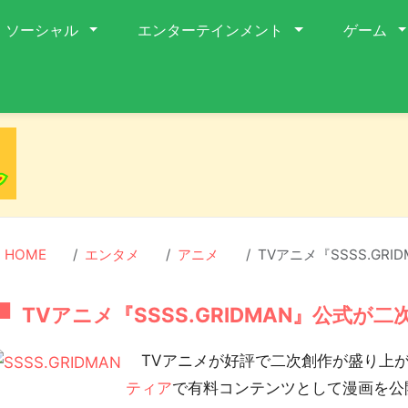
ソーシャル
エンターテインメント
ゲーム
HOME
エンタメ
アニメ
TVアニメ『SSSS.G
TVアニメ『SSSS.GRIDMAN』公式
TVアニメが好評で二次創作が盛り上
ティア
で有料コンテンツとして漫画を公