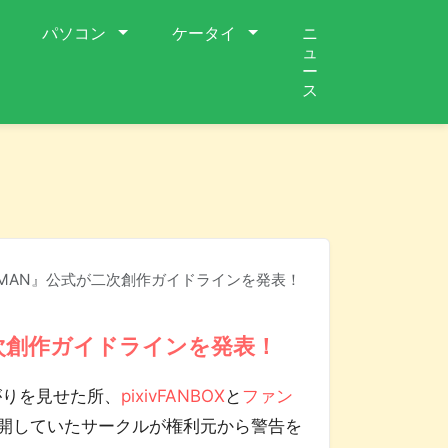
パソコン
ケータイ
ニ
ュ
ー
ス
RIDMAN』公式が二次創作ガイドラインを発表！
が二次創作ガイドラインを発表！
がりを見せた所、
pixivFANBOX
と
ファン
開していたサークルが権利元から警告を