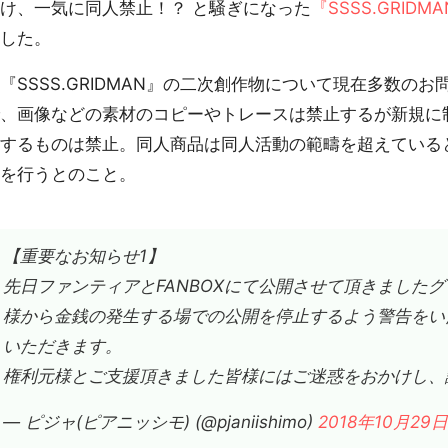
け、一気に同人禁止！？ と騒ぎになった
『SSSS.GRI
表
した。
SSSS.GRIDMAN』の二次創作物について現在多数の
で、画像などの素材のコピーやトレースは禁止するが新規に
反するものは禁止。同人商品は同人活動の範疇を超えている
応を行うとのこと。
【重要なお知らせ1】
先日ファンティアとFANBOXにて公開させて頂きました
様から金銭の発生する場での公開を停止するよう警告をい
いただきます。
権利元様とご支援頂きました皆様にはご迷惑をおかけし、
— ピジャ(ピアニッシモ) (@pjaniishimo)
2018年10月29