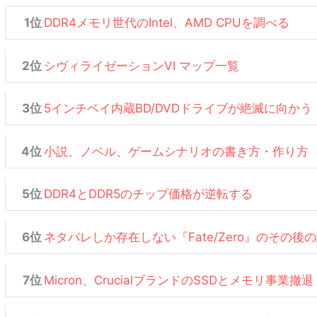
DDR4メモリ世代のIntel、AMD CPUを調べる
シヴィライゼーションVI マップ一覧
5インチベイ内蔵BD/DVDドライブが絶滅に向かう
小説、ノベル、ゲームシナリオの書き方・作り方
DDR4とDDR5のチップ価格が逆転する
ネタバレしか存在しない『Fate/Zero』のその後
Micron、CrucialブランドのSSDとメモリ事業撤退