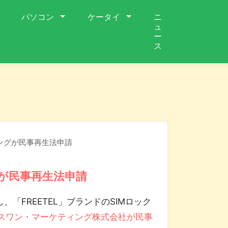
パソコン
ケータイ
ニ
ュ
ー
ス
ィングが民事再生法申請
グが民事再生法申請
し、「FREETEL」ブランドのSIMロック
スワン・マーケティング株式会社が民事