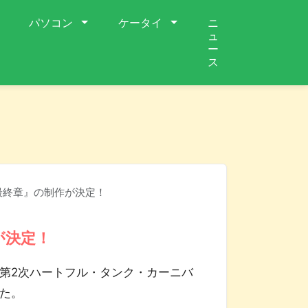
パソコン
ケータイ
ニ
ュ
ー
ス
最終章』の制作が決定！
が決定！
第2次ハートフル・タンク・カーニバ
た。