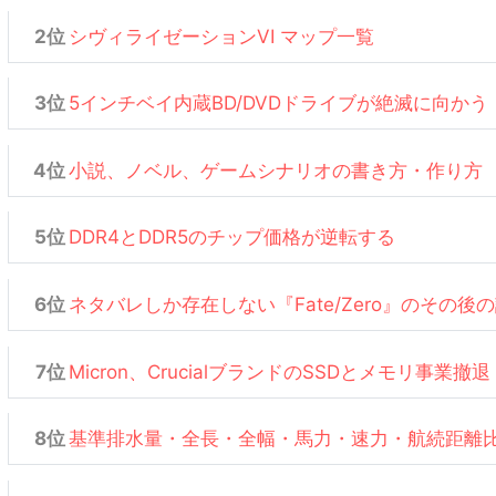
シヴィライゼーションVI マップ一覧
5インチベイ内蔵BD/DVDドライブが絶滅に向かう
小説、ノベル、ゲームシナリオの書き方・作り方
DDR4とDDR5のチップ価格が逆転する
ネタバレしか存在しない『Fate/Zero』のその後
Micron、CrucialブランドのSSDとメモリ事業撤退
基準排水量・全長・全幅・馬力・速力・航続距離