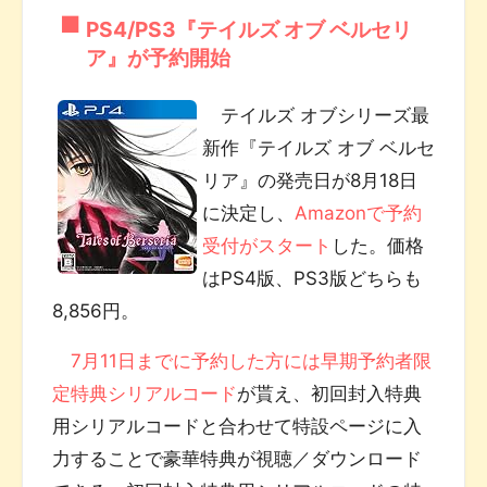
PS4/PS3『テイルズ オブ ベルセリ
ア』が予約開始
テイルズ オブシリーズ最
新作『テイルズ オブ ベルセ
リア』の発売日が8月18日
に決定し、
Amazonで予約
受付がスタート
した。価格
はPS4版、PS3版どちらも
8,856円。
7月11日までに予約した方には早期予約者限
定特典シリアルコード
が貰え、初回封入特典
用シリアルコードと合わせて特設ページに入
力することで豪華特典が視聴／ダウンロード