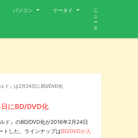
パソコン
ケータイ
ニ
ュ
ー
ス
ド』は2月24日にBD/DVD化
にBD/DVD化
』のBD/DVD化が2016年2月24日
タートした。ラインナップは
BD/DVDが入