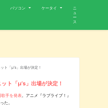
パソコン
ケータイ
ニ
ュ
ー
ス
ット「μ’s」出場が決定！
ット「μ’s」出場が決定！
場歌手を発表
。アニメ『ラブライブ！』
まった。