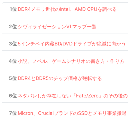
DDR4メモリ世代のIntel、AMD CPUを調べる
シヴィライゼーションVI マップ一覧
5インチベイ内蔵BD/DVDドライブが絶滅に向かう
小説、ノベル、ゲームシナリオの書き方・作り方
DDR4とDDR5のチップ価格が逆転する
ネタバレしか存在しない『Fate/Zero』のその後
Micron、CrucialブランドのSSDとメモリ事業撤退