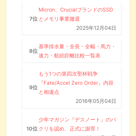
Micron、CrucialブランドのSSD
とメモリ事業撤退
2025年12月04日
基準排水量・全長・全幅・馬力・
速力・航続距離比較一覧表
もう1つの第四次聖杯戦争
『Fate/Accel Zero Order』内容
と相違点
2016年05月04日
少年マガジン『デスノート』のパ
クリを認め、正式に謝罪！