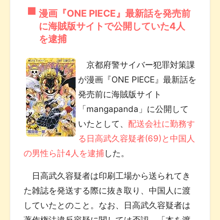
漫画『ONE PIECE』最新話を発売前
に海賊版サイトで公開していた4人
を逮捕
京都府警サイバー犯罪対策課
が漫画『ONE PIECE』最新話を
発売前に海賊版サイト
「mangapanda」に公開して
いたとして、
配送会社に勤務す
る日高武久容疑者(69)と中国人
の男性ら計4人を逮捕
した。
日高武久容疑者は印刷工場から送られてき
た雑誌を発送する際に抜き取り、中国人に渡
していたとのこと。なお、日高武久容疑者は
著作権法違反容疑に関しては否認。「本を渡