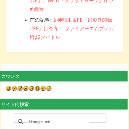
ムif』、Wii U『スプラトゥーン』が予
約開始
前の記事:
女神転生＆FE『幻影異聞録
#FE』は今冬！ ファイアーエムブレム
ifは2タイトル
カウンター
サイト内検索