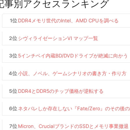
記事別アクセスランキング
DDR4メモリ世代のIntel、AMD CPUを調べる
シヴィライゼーションVI マップ一覧
5インチベイ内蔵BD/DVDドライブが絶滅に向かう
小説、ノベル、ゲームシナリオの書き方・作り方
DDR4とDDR5のチップ価格が逆転する
ネタバレしか存在しない『Fate/Zero』のその後
Micron、CrucialブランドのSSDとメモリ事業撤退