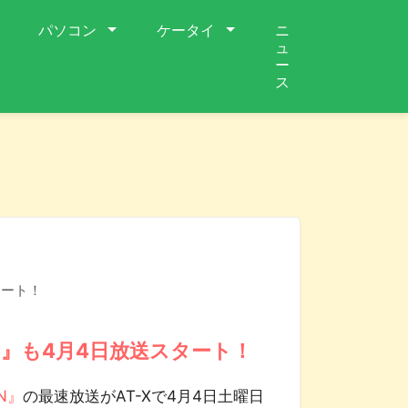
パソコン
ケータイ
ニ
ュ
ー
ス
タート！
rN』も4月4日放送スタート！
N』
の最速放送がAT-Xで4月4日土曜日