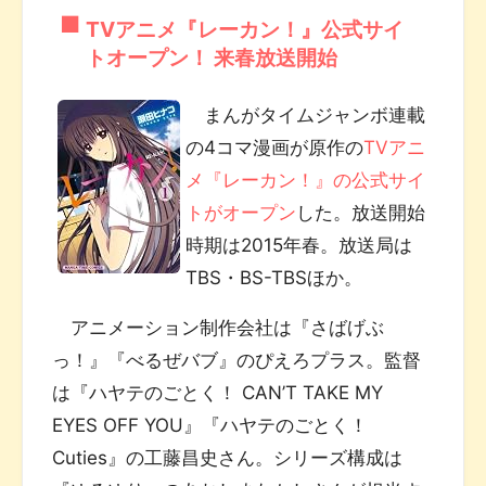
TVアニメ『レーカン！』公式サイ
トオープン！ 来春放送開始
まんがタイムジャンボ連載
の4コマ漫画が原作の
TVアニ
メ『レーカン！』の公式サイ
トがオープン
した。放送開始
時期は2015年春。放送局は
TBS・BS-TBSほか。
アニメーション制作会社は『さばげぶ
っ！』『べるぜバブ』のぴえろプラス。監督
は『ハヤテのごとく！ CAN’T TAKE MY
EYES OFF YOU』『ハヤテのごとく！
Cuties』の工藤昌史さん。シリーズ構成は