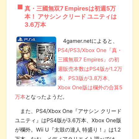
真・三國無双7 Empiresは初週5万
本！ アサシン クリード ユニティは
3.6万本
4gamer.netによると、
PS4/PS3/Xbox One『真・
三國無双7 Empires』の初
週販売本数はPS4版が1.2万
本、PS3版が3.8万本、
Xbox One版は欄外の合算5
万本
となったようだ。
また、PS4/Xbox One『アサシン クリード
ユニティ』はPS4版が3.6万本、Xbox One版
が欄外。Wii U『太鼓の達人 特盛り！』は1.2
万本。なお、メディアクリエイト調べでは