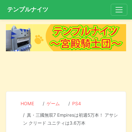
テンプルナイツ
HOME
ゲーム
PS4
真・三國無双7 Empiresは初週5万本！ アサシ
ン クリード ユニティは3.6万本