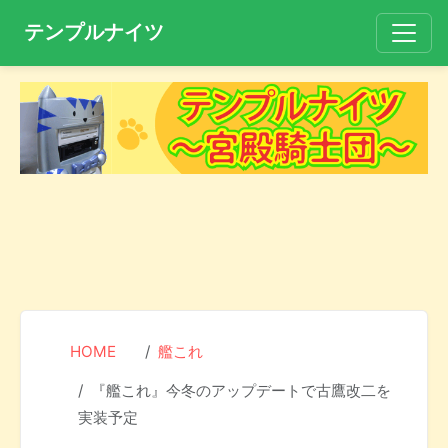
テンプルナイツ
HOME
艦これ
『艦これ』今冬のアップデートで古鷹改二を
実装予定