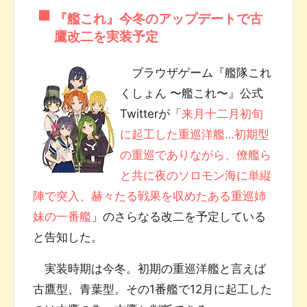
『艦これ』今冬のアップデートで古
鷹改二を実装予定
ブラウザゲーム『艦隊これ
くしょん 〜艦これ〜』公式
Twitterが「
来月十二月初旬
に起工した重巡洋艦…初期型
の重巡でありながら、僚艦ら
と共に夜のソロモン海に単縦
陣で突入、赫々たる戦果を収めたある重巡姉
妹の一番艦
」のさらなる改二を予定している
と告知した。
実装時期は今冬。初期の重巡洋艦と言えば
古鷹型、青葉型。その1番艦で12月に起工した