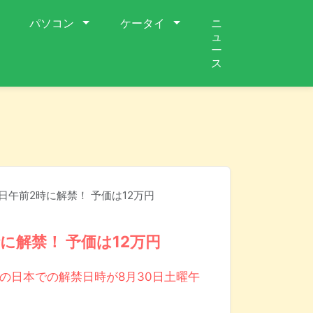
パソコン
ケータイ
ニ
ュ
ー
ス
8月30日午前2時に解禁！ 予価は12万円
前2時に解禁！ 予価は12万円
E」の日本での解禁日時が8月30日土曜午