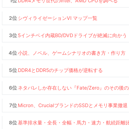
DDR4メモリ世代のIntel、AMD CPUを調べる
シヴィライゼーションVI マップ一覧
5インチベイ内蔵BD/DVDドライブが絶滅に向かう
小説、ノベル、ゲームシナリオの書き方・作り方
DDR4とDDR5のチップ価格が逆転する
ネタバレしか存在しない『Fate/Zero』のその後
Micron、CrucialブランドのSSDとメモリ事業撤退
基準排水量・全長・全幅・馬力・速力・航続距離