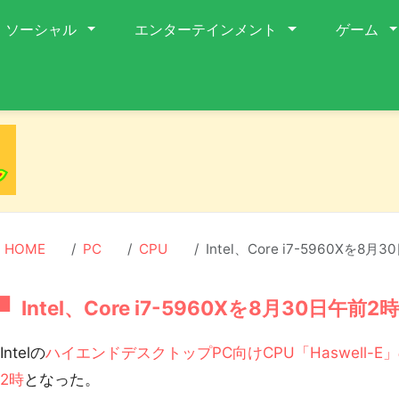
ソーシャル
エンターテインメント
ゲーム
HOME
PC
CPU
Intel、Core i7-5960Xを
Intel、Core i7-5960Xを8月30日午
ntelの
ハイエンドデスクトップPC向けCPU「Haswell-
2時
となった。