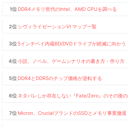
DDR4メモリ世代のIntel、AMD CPUを調べる
シヴィライゼーションVI マップ一覧
5インチベイ内蔵BD/DVDドライブが絶滅に向かう
小説、ノベル、ゲームシナリオの書き方・作り方
DDR4とDDR5のチップ価格が逆転する
ネタバレしか存在しない『Fate/Zero』のその後
Micron、CrucialブランドのSSDとメモリ事業撤退