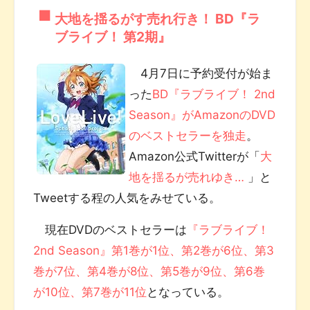
大地を揺るがす売れ行き！ BD『ラ
ブライブ！ 第2期』
4月7日に予約受付が始ま
った
BD『ラブライブ！ 2nd
Season』がAmazonのDVD
のベストセラーを独走
。
Amazon公式Twitterが「
大
地を揺るが売れゆき…
」と
Tweetする程の人気をみせている。
現在DVDのベストセラーは
『ラブライブ！
2nd Season』第1巻が1位、第2巻が6位、第3
巻が7位、第4巻が8位、第5巻が9位、第6巻
が10位、第7巻が11位
となっている。