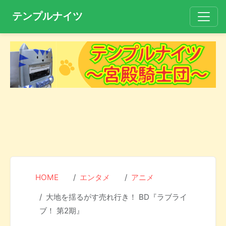
テンプルナイツ
HOME
エンタメ
アニメ
大地を揺るがす売れ行き！ BD『ラブライ
ブ！ 第2期』