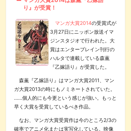
り』が受賞！
マンガ大賞2014
の受賞式が
3月27日にニッポン放送イマ
ジンスタジオで行われた。大
賞はエンターブレイン刊行の
ハルタで連載している森薫
『乙嫁語り』が受賞した。
森薫『乙嫁語り』はマンガ大賞2011、マン
ガ大賞2013の時にもノミネートされていた。
……個人的にも今更という感じが強い。もっと
早く大賞を受賞しているべき作品。
なお、マンガ大賞受賞作は今のところ2/3の
確率でアニメ化または実写化している。映像