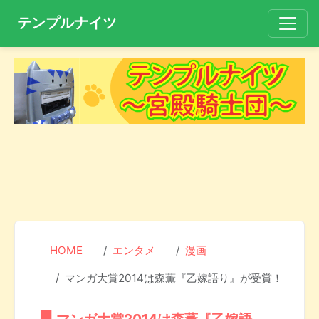
テンプルナイツ
HOME
エンタメ
漫画
マンガ大賞2014は森薫『乙嫁語り』が受賞！
マンガ大賞2014は森薫『乙嫁語