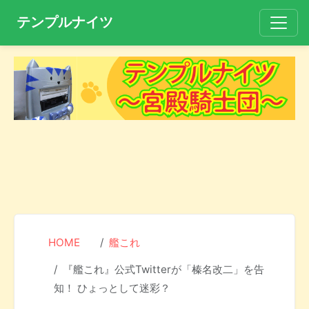
テンプルナイツ
HOME
艦これ
『艦これ』公式Twitterが「榛名改二」を告
知！ ひょっとして迷彩？