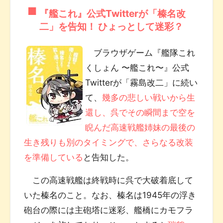
『艦これ』公式Twitterが「榛名改
二」を告知！ ひょっとして迷彩？
ブラウザゲーム『艦隊これ
くしょん 〜艦これ〜』公式
Twitterが「霧島改二」に続い
て、
幾多の悲しい戦いから生
還し、呉でその瞬間まで空を
睨んだ高速戦艦姉妹の最後の
生き残りも別のタイミングで、さらなる改装
を準備している
と告知した。
この高速戦艦は終戦時に呉で大破着底して
いた榛名のこと。なお、榛名は1945年の浮き
砲台の際には主砲塔に迷彩、艦橋にカモフラ