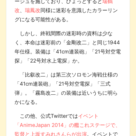
ージュを施しており、ひょっとすると
瑞鶴
改
、
瑞鳳改
同様に迷彩を意識したカラーリン
グになる可能性がある。
しかし、終戦間際の迷彩時の資料は少な
く、本命は迷彩前の「金剛改二」と同じ1944
年仕様。装備は「41cm連装砲」「21号対空電
探」「22号対水上電探」か。
「比叡改二」は第三次ソロモン海戦仕様の
「41cm連装砲」「21号対空電探」「三式
弾」。「霧島改二」の装備は近いうちに明ら
かになる。
この他、公式Twitterでは
イベント
「AnimeJapan 2014」の艦これステージで、
監督と上坂すみれさんらが出演
。イベントで