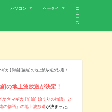
パソコン
ケータイ
ニ
ュ
ー
ス
ギカ [前編][後編]の地上波放送が決定！
後編]の地上波放送が決定！
か☆マギカ [前編] 始まりの物語』と
永遠の物語』の地上波放送
が決まった。