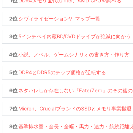
DDR4メモリ世代のIntel、AMD CPUを調べる
シヴィライゼーションVI マップ一覧
5インチベイ内蔵BD/DVDドライブが絶滅に向かう
小説、ノベル、ゲームシナリオの書き方・作り方
DDR4とDDR5のチップ価格が逆転する
ネタバレしか存在しない『Fate/Zero』のその後
Micron、CrucialブランドのSSDとメモリ事業撤退
基準排水量・全長・全幅・馬力・速力・航続距離