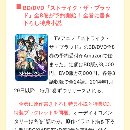
BD/DVD『ストライク・ザ・ブラッ
ド』全8巻が予約開始！ 全巻に書き
下ろし特典小説
TVアニメ『ストライク・
ザ・ブラッド』のBD/DVD全8
巻の予約受付がAmazonで始
まった。定価はBD版が8,000
円、DVD版が7,000円。各巻3
話収録で全24話。2014年1月
29日以降、毎月1巻ずつリリースされる。
全巻に原作書き下ろし特典小説と特典CD、
特製ブックレットを同梱
。オーディオコメン
タリーは各巻1話のみ。原作イラスト描き下ろ
し収納BOXはBD/DVD第2巻と第6巻に付く。