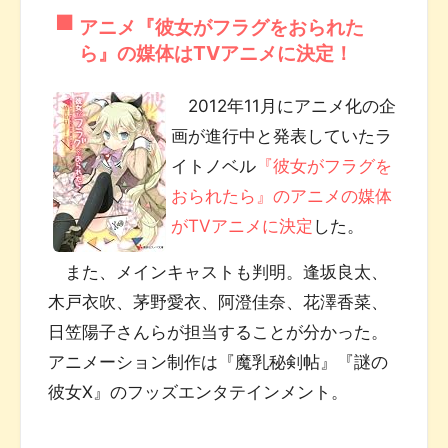
アニメ『彼女がフラグをおられた
ら』の媒体はTVアニメに決定！
2012年11月にアニメ化の企
画が進行中と発表していたラ
イトノベル
『彼女がフラグを
おられたら』のアニメの媒体
がTVアニメに決定
した。
また、メインキャストも判明。逢坂良太、
木戸衣吹、茅野愛衣、阿澄佳奈、花澤香菜、
日笠陽子さんらが担当することが分かった。
アニメーション制作は『魔乳秘剣帖』『謎の
彼女X』のフッズエンタテインメント。