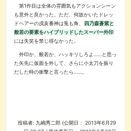
第1作目は全体の雰囲気もアクションシーン
も意外と良かった。ただ、何故かいたドレッ
ドヘアーの戌亥番神は兎も角、
四乃森蒼紫と
般若の要素をハイブリッドしたスーパー外印
には失笑を禁じ得なかった。
外印か、般若か、ハッキリしろよ……と思っ
た矢先に仮面を外して、さらに小太刀を振り
だした時の衝撃と言ったら……。
投稿者:
九嶋秀二郎
(公開日：
2013年6月29