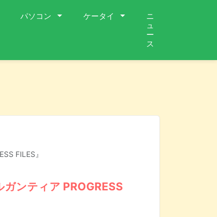
パソコン
ケータイ
ニ
ュ
ー
ス
S FILES』
ガンティア PROGRESS