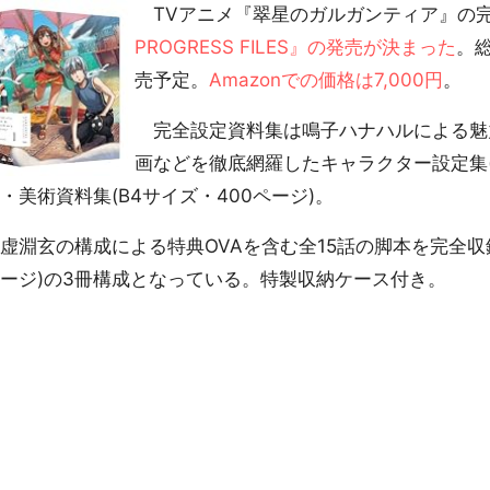
TVアニメ『翠星のガルガンティア』の
PROGRESS FILES』の発売が決まった
。総
売予定。
Amazonでの価格は7,000円
。
完全設定資料集は鳴子ハナハルによる魅
画などを徹底網羅したキャラクター設定集(
・美術資料集(B4サイズ・400ページ)。
淵玄の構成による特典OVAを含む全15話の脚本を完全収録
ージ)の3冊構成となっている。特製収納ケース付き。