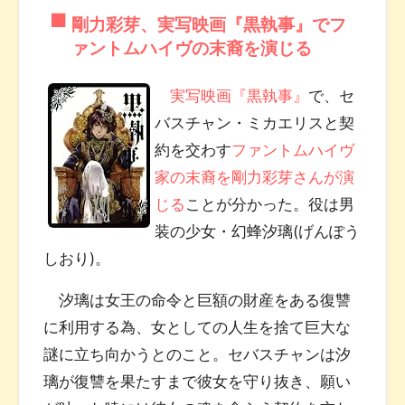
剛力彩芽、実写映画『黒執事』でフ
ァントムハイヴの末裔を演じる
実写映画『黒執事』
で、セ
バスチャン・ミカエリスと契
約を交わす
ファントムハイヴ
家の末裔を剛力彩芽さんが演
じる
ことが分かった。役は男
装の少女・幻蜂汐璃(げんぽう
しおり)。
汐璃は女王の命令と巨額の財産をある復讐
に利用する為、女としての人生を捨て巨大な
謎に立ち向かうとのこと。セバスチャンは汐
璃が復讐を果たすまで彼女を守り抜き、願い