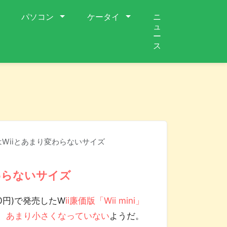
パソコン
ケータイ
ニ
ュ
ー
ス
i」はWiiとあまり変わらないサイズ
変わらないサイズ
0円)で発売したW
ii廉価版「Wii mini」
べて、あまり小さくなっていない
ようだ。