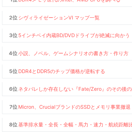
シヴィライゼーションVI マップ一覧
5インチベイ内蔵BD/DVDドライブが絶滅に向かう
小説、ノベル、ゲームシナリオの書き方・作り方
DDR4とDDR5のチップ価格が逆転する
ネタバレしか存在しない『Fate/Zero』のその後
Micron、CrucialブランドのSSDとメモリ事業撤退
基準排水量・全長・全幅・馬力・速力・航続距離