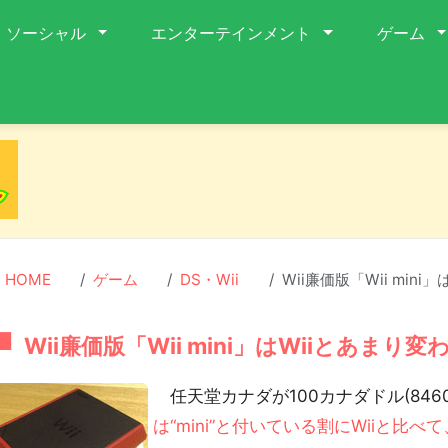
ソーシャル
エンターテインメント
ゲーム
HOME
ゲーム
DS・Wii
Wii廉価版「Wii min
Wii廉価版「Wii mini」はWiiとあまり
任天堂カナダが100カナダドル(846
は“mini”と付いている割にWiiと比