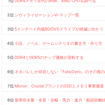
DDR4メモリ世代のIntel、AMD CPUを調べる
シヴィライゼーションVI マップ一覧
5インチベイ内蔵BD/DVDドライブが絶滅に向かう
小説、ノベル、ゲームシナリオの書き方・作り方
DDR4とDDR5のチップ価格が逆転する
ネタバレしか存在しない『Fate/Zero』のその後
Micron、CrucialブランドのSSDとメモリ事業撤退
基準排水量・全長・全幅・馬力・速力・航続距離