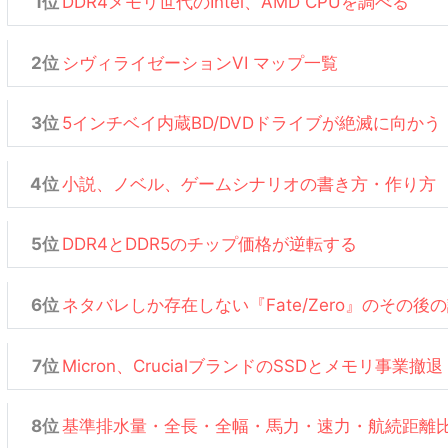
DDR4メモリ世代のIntel、AMD CPUを調べる
シヴィライゼーションVI マップ一覧
5インチベイ内蔵BD/DVDドライブが絶滅に向かう
小説、ノベル、ゲームシナリオの書き方・作り方
DDR4とDDR5のチップ価格が逆転する
ネタバレしか存在しない『Fate/Zero』のその後
Micron、CrucialブランドのSSDとメモリ事業撤退
基準排水量・全長・全幅・馬力・速力・航続距離